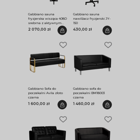
Gabbiano sauna
Gabbiano sauna
fryzjerska wisząca 408D
nawilżacz fryzjerski JY-
srebrna z aktywnym
150
ozonem
2 070,00 zł
430,00 zł
Gabbiano Sofa do
Gabbiano sofa do
poczekalni Avila złoto
poczekalni BM18003
czarna
czarna
1 600,00 zł
1 460,00 zł