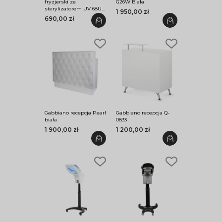
fryzjerski ze
G26W Biała
sterylizatorem UV 68UV
1 950,00 zł
czarny
690,00 zł
Gabbiano recepcja Pearl
Gabbiano recepcja Q-
biała
0833
1 900,00 zł
1 200,00 zł