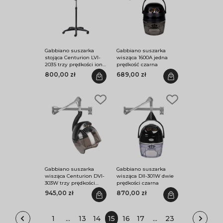
Gabbiano suszarka
Gabbiano suszarka
stojąca Centurion LVI-
wisząca 1600A jedna
203S trzy prędkości ionic
prędkość czarna
czarna
800,00 zł
689,00 zł
Gabbiano suszarka
Gabbiano suszarka
wisząca Centurion DVI-
wisząca DII-301W dwie
303W trzy prędkości
prędkości czarna
ionic czarna
945,00 zł
870,00 zł
1
...
13
14
15
16
17
...
23