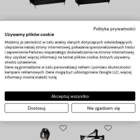
Gabbiano sofa do
Gabbiano sofa do
poczekalni BM18019
poczekalni M021 czarna
Polityka prywatności
czarna
Używamy plików cookie
1 650,00 zł
1 999,00 zł
Możemy je zamieścić w celu analizy danych dotyczących odwiedzających,
ulepszenia naszej strony internetowej, pokazania spersonalizowanych treści
i zapewnienia Państwu wspaniałego doświadczenia na stronie internetowej.
Aby uzyskać więcej informacji na temat plików cookie, których używamy,
otwórz ustawienia.
Dane są gromadzone w celu personalizacji reklam i pomiaru skuteczności
kampanii reklamowych. Dane mogą być udostępniane Google LLC, więcej
informacji można znaleźć
tutaj
.
Akceptuj wszystko
Gabbiano suszarka
Gabbiano suszarka
stojąca 1600 jedna
stojąca Centurion LVI-
prędkość biała
203S trzy prędkości ionic
Dostosuj
Nie zgadzam się
biała
642,00 zł
800,00 zł