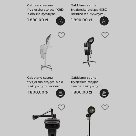
Gabbiano sauna
Gabbiano sauna
fryzjerska stojąca 408D
fryzjerska stojąca 408D
biała z aktywnym
srebrna z aktywnym
ozonem
ozonem
1 890,00 zł
1 890,00 zł
Gabbiano sauna
Gabbiano sauna
fryzjerska stojąca biała
fryzjerska stojąca
z aktywnym ozonem
czarna z aktywnym
ozonem
1 800,00 zł
1 800,00 zł