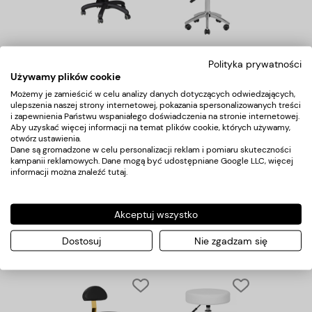
Taboret kosmetyczny
Taboret kosmetyczny
AM-303-2 czarny
AM-304 czarny
Polityka prywatności
Używamy plików cookie
210,00 zł
230,00 zł
Możemy je zamieścić w celu analizy danych dotyczących odwiedzających,
ulepszenia naszej strony internetowej, pokazania spersonalizowanych treści
i zapewnienia Państwu wspaniałego doświadczenia na stronie internetowej.
Aby uzyskać więcej informacji na temat plików cookie, których używamy,
otwórz ustawienia.
Dane są gromadzone w celu personalizacji reklam i pomiaru skuteczności
kampanii reklamowych. Dane mogą być udostępniane Google LLC, więcej
informacji można znaleźć
tutaj
.
Akceptuj wszystko
Taboret kosmetyczny
Taboret kosmetyczny
AM-304 szary
AM-304G złoto biały
Dostosuj
Nie zgadzam się
230,00 zł
350,00 zł