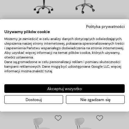
Taboret kosmetyczny
Taboret kosmetyczny
BD-9909 Szary
BT-229 biały
Polityka prywatności
Używamy plików cookie
332,00 zł
404,00 zł
Możemy je zamieścić w celu analizy danych dotyczących odwiedzających,
ulepszenia naszej strony internetowej, pokazania spersonalizowanych treści
i zapewnienia Państwu wspaniałego doświadczenia na stronie internetowej.
Aby uzyskać więcej informacji na temat plików cookie, których używamy,
otwórz ustawienia.
Dane są gromadzone w celu personalizacji reklam i pomiaru skuteczności
kampanii reklamowych. Dane mogą być udostępniane Google LLC, więcej
informacji można znaleźć
tutaj
.
Akceptuj wszystko
Taboret kosmetyczny
Taboret kosmetyczny
BT-229 czarny
BT-229 szary
Dostosuj
Nie zgadzam się
404,00 zł
404,00 zł