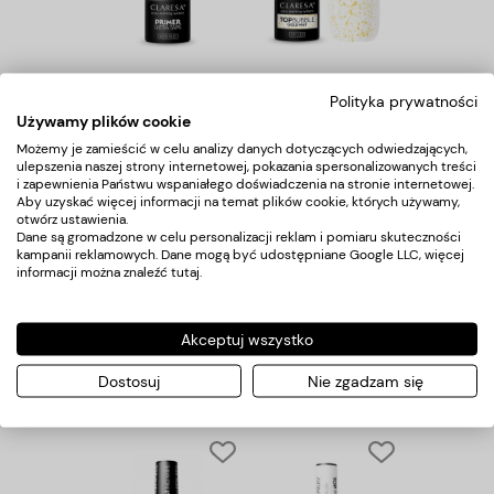
CLARESA Primer Ultra
Claresa Top Bubble gold
Tape 5 ml
Matt No wipe -5g
Polityka prywatności
Używamy plików cookie
10,00 zł
23,00 zł
Możemy je zamieścić w celu analizy danych dotyczących odwiedzających,
ulepszenia naszej strony internetowej, pokazania spersonalizowanych treści
i zapewnienia Państwu wspaniałego doświadczenia na stronie internetowej.
Aby uzyskać więcej informacji na temat plików cookie, których używamy,
otwórz ustawienia.
Dane są gromadzone w celu personalizacji reklam i pomiaru skuteczności
kampanii reklamowych. Dane mogą być udostępniane Google LLC, więcej
informacji można znaleźć
tutaj
.
Akceptuj wszystko
CLARESA TOP DIAMOND
CLARESA Top Glass No
NO WIPE -5g
wipe 5g
Dostosuj
Nie zgadzam się
20,00 zł
20,00 zł