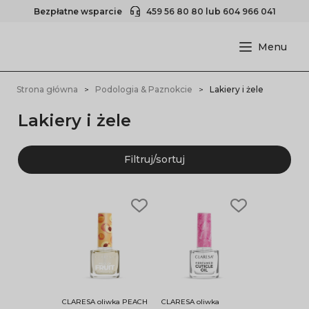
Bezpłatne wsparcie
459 56 80 80
lub
604 966 041
Strona główna
Podologia & Paznokcie
Lakiery i żele
Lakiery i żele
Filtruj/sortuj
CLARESA oliwka PEACH
CLARESA oliwka