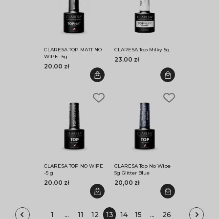
CLARESA TOP MATT NO
CLARESA Top Milky 5g
WIPE -5g
23,00 zł
20,00 zł
CLARESA TOP NO WIPE
CLARESA Top No Wipe
-5 g
5g Glitter Blue
20,00 zł
20,00 zł
1
...
11
12
13
14
15
...
26